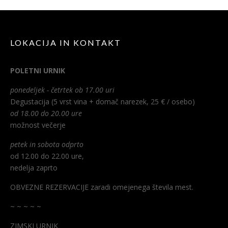
LOKACIJA IN KONTAKT
POLETNI URNIK
ponedeljek - četrtek ob 17.00 uri
Degustacija (5 vrst vina + domač narezek, 25 € / osebo)
od 18.00 do 20.00 ure
možnost večerje
petek in sobota odprto
od 12.00 do 22.00 ure,
nedelja zaprto
OBVEZNE REZERVACIJE zaradi omejenega števila mest.
~ ~ ~ ~ ~
ZIMSKI URNIK