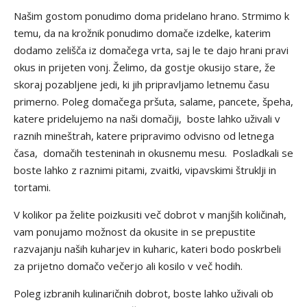
Našim gostom ponudimo doma pridelano hrano. Strmimo k
temu, da na krožnik ponudimo domače izdelke, katerim
dodamo zelišča iz domačega vrta, saj le te dajo hrani pravi
okus in prijeten vonj. Želimo, da gostje okusijo stare, že
skoraj pozabljene jedi, ki jih pripravljamo letnemu času
primerno. Poleg domačega pršuta, salame, pancete, špeha,
katere pridelujemo na naši domačiji, boste lahko uživali v
raznih mineštrah, katere pripravimo odvisno od letnega
časa, domačih testeninah in okusnemu mesu. Posladkali se
boste lahko z raznimi pitami, zvaitki, vipavskimi štruklji in
tortami.
V kolikor pa želite poizkusiti več dobrot v manjših količinah,
vam ponujamo možnost da okusite in se prepustite
razvajanju naših kuharjev in kuharic, kateri bodo poskrbeli
za prijetno domačo večerjo ali kosilo v več hodih.
Poleg izbranih kulinaričnih dobrot, boste lahko uživali ob